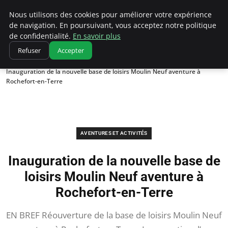
Correze Co
Nous utilisons des cookies pour améliorer votre expérience
de navigation. En poursuivant, vous acceptez notre politique
de confidentialité.
En savoir plus
Refuser
Accepter
Accueil
Aventures et activités
Inauguration de la nouvelle base de loisirs Moulin Neuf aventure à
Rochefort-en-Terre
AVENTURES ET ACTIVITÉS
Inauguration de la nouvelle base de
loisirs Moulin Neuf aventure à
Rochefort-en-Terre
EN BREF Réouverture de la base de loisirs Moulin Neuf