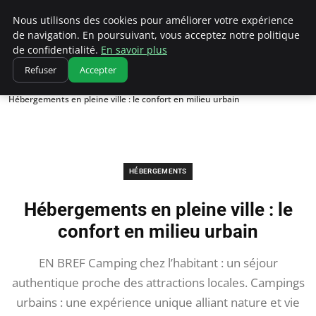
Correze Co
Nous utilisons des cookies pour améliorer votre expérience
de navigation. En poursuivant, vous acceptez notre politique
de confidentialité.
En savoir plus
Refuser
Accepter
Accueil
Hébergements
Hébergements en pleine ville : le confort en milieu urbain
HÉBERGEMENTS
Hébergements en pleine ville : le
confort en milieu urbain
EN BREF Camping chez l’habitant : un séjour
authentique proche des attractions locales. Campings
urbains : une expérience unique alliant nature et vie