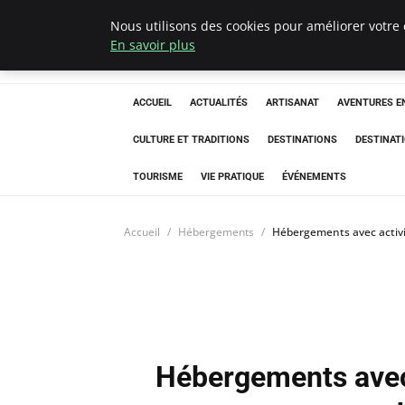
Nous utilisons des cookies pour améliorer votre 
Correze Co
En savoir plus
ACCUEIL
ACTUALITÉS
ARTISANAT
AVENTURES EN
CULTURE ET TRADITIONS
DESTINATIONS
DESTINAT
TOURISME
VIE PRATIQUE
ÉVÉNEMENTS
Accueil
Hébergements
Hébergements avec activit
Hébergements avec a