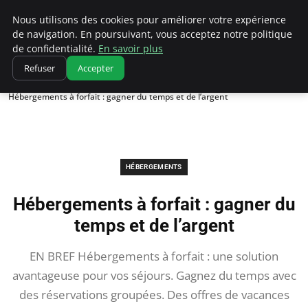
Correze Co
Nous utilisons des cookies pour améliorer votre expérience
de navigation. En poursuivant, vous acceptez notre politique
de confidentialité.
En savoir plus
Refuser
Accepter
Accueil
Hébergements
Hébergements à forfait : gagner du temps et de l’argent
HÉBERGEMENTS
Hébergements à forfait : gagner du
temps et de l’argent
EN BREF Hébergements à forfait : une solution
avantageuse pour vos séjours. Gagnez du temps avec
des réservations groupées. Des offres de vacances