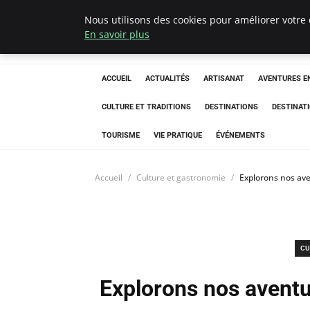
Nous utilisons des cookies pour améliorer votre 
Correze Co
En savoir plus
ACCUEIL
ACTUALITÉS
ARTISANAT
AVENTURES EN
CULTURE ET TRADITIONS
DESTINATIONS
DESTINAT
TOURISME
VIE PRATIQUE
ÉVÉNEMENTS
Accueil
Culture et gastronomie
Explorons nos ave
CU
Explorons nos aventu