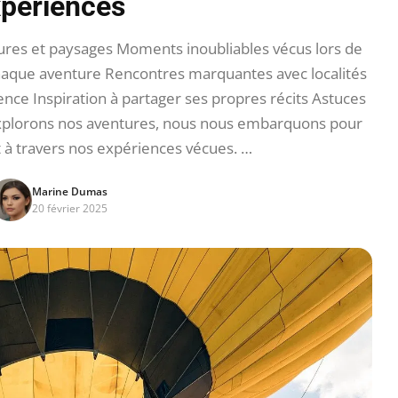
périences
ures et paysages Moments inoubliables vécus lors de
haque aventure Rencontres marquantes avec localités
nce Inspiration à partager ses propres récits Astuces
xplorons nos aventures, nous nous embarquons pour
 à travers nos expériences vécues. …
Marine Dumas
20 février 2025