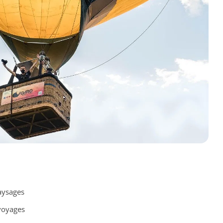
aysages
voyages