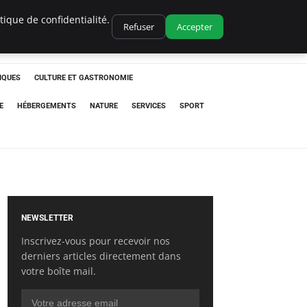
ique de confidentialité.
Refuser
Accepter
IQUES
CULTURE ET GASTRONOMIE
E
HÉBERGEMENTS
NATURE
SERVICES
SPORT
NEWSLETTER
Inscrivez-vous pour recevoir nos
derniers articles directement dans
votre boîte mail.