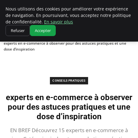
Correze Co
Nous utilisons des cookies pour améliorer votre expérience
de navigation. En poursuivant, vous acceptez notre politique
de confidentialité.
En savoir plus
Refuser
Accepter
Accueil
Conseils pratiques
experts en e-commerce à observer pour des astuces pratiques et une
dose d’inspiration
CONSEILS PRATIQUES
experts en e-commerce à observer
pour des astuces pratiques et une
dose d’inspiration
EN BREF Découvrez 15 experts en e-commerce à