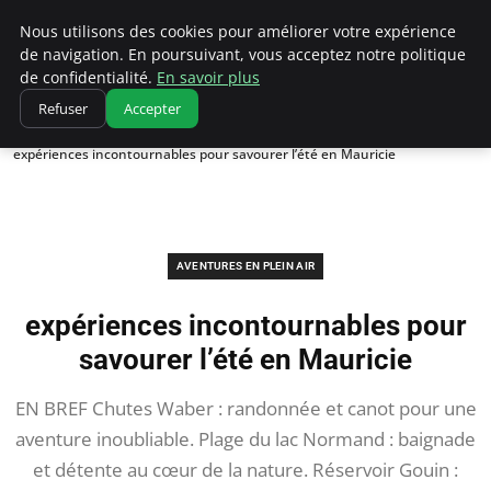
Correze Co
Nous utilisons des cookies pour améliorer votre expérience
de navigation. En poursuivant, vous acceptez notre politique
de confidentialité.
En savoir plus
Refuser
Accepter
Accueil
Aventures en plein air
expériences incontournables pour savourer l’été en Mauricie
AVENTURES EN PLEIN AIR
expériences incontournables pour
savourer l’été en Mauricie
EN BREF Chutes Waber : randonnée et canot pour une
aventure inoubliable. Plage du lac Normand : baignade
et détente au cœur de la nature. Réservoir Gouin :