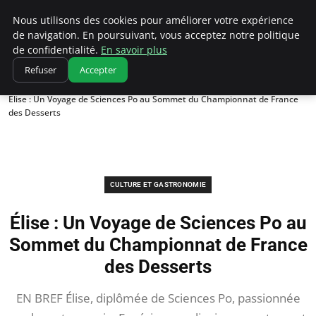
Correze Co
Nous utilisons des cookies pour améliorer votre expérience
de navigation. En poursuivant, vous acceptez notre politique
de confidentialité.
En savoir plus
Refuser
Accepter
Accueil
Culture et gastronomie
Élise : Un Voyage de Sciences Po au Sommet du Championnat de France
des Desserts
CULTURE ET GASTRONOMIE
Élise : Un Voyage de Sciences Po au
Sommet du Championnat de France
des Desserts
EN BREF Élise, diplômée de Sciences Po, passionnée