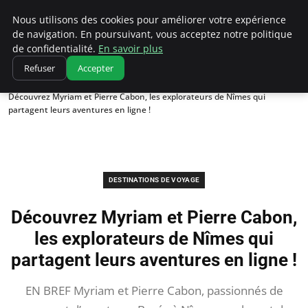
Correze Co
Nous utilisons des cookies pour améliorer votre expérience
de navigation. En poursuivant, vous acceptez notre politique
de confidentialité.
En savoir plus
Refuser
Accepter
Accueil
Destinations de voyage
Découvrez Myriam et Pierre Cabon, les explorateurs de Nîmes qui
partagent leurs aventures en ligne !
DESTINATIONS DE VOYAGE
Découvrez Myriam et Pierre Cabon,
les explorateurs de Nîmes qui
partagent leurs aventures en ligne !
EN BREF Myriam et Pierre Cabon, passionnés de