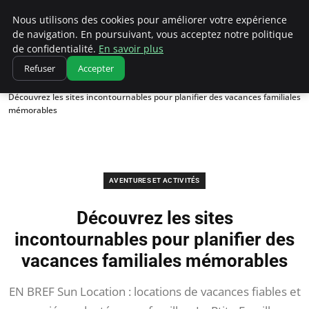
Correze Co
Nous utilisons des cookies pour améliorer votre expérience
de navigation. En poursuivant, vous acceptez notre politique
de confidentialité.
En savoir plus
Refuser
Accepter
Accueil
Aventures et activités
Découvrez les sites incontournables pour planifier des vacances familiales
mémorables
AVENTURES ET ACTIVITÉS
Découvrez les sites
incontournables pour planifier des
vacances familiales mémorables
EN BREF Sun Location : locations de vacances fiables et