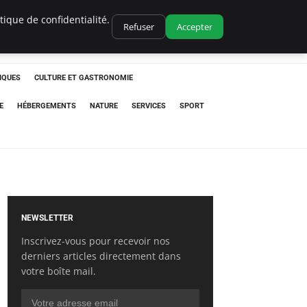
ique de confidentialité.
Refuser
Accepter
IQUES
CULTURE ET GASTRONOMIE
E
HÉBERGEMENTS
NATURE
SERVICES
SPORT
NEWSLETTER
Inscrivez-vous pour recevoir nos
derniers articles directement dans
votre boîte mail.