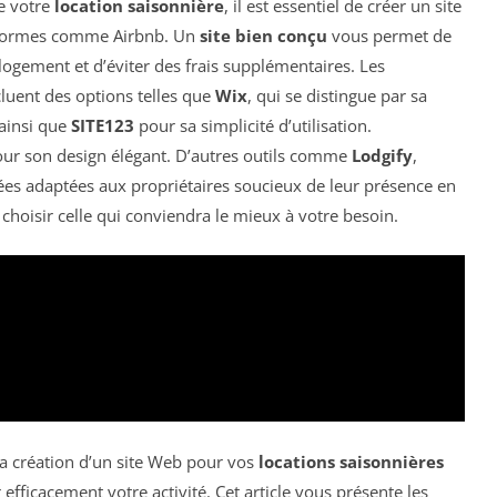
de votre
location saisonnière
, il est essentiel de créer un site
teformes comme Airbnb. Un
site bien conçu
vous permet de
logement et d’éviter des frais supplémentaires. Les
luent des options telles que
Wix
, qui se distingue par sa
 ainsi que
SITE123
pour sa simplicité d’utilisation.
r son design élégant. D’autres outils comme
Lodgify
,
iées adaptées aux propriétaires soucieux de leur présence en
choisir celle qui conviendra le mieux à votre besoin.
a création d’un site Web pour vos
locations saisonnières
r efficacement votre activité. Cet article vous présente les