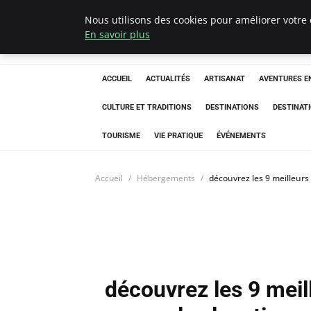
Nous utilisons des cookies pour améliorer votre 
Correze Co
En savoir plus
ACCUEIL
ACTUALITÉS
ARTISANAT
AVENTURES EN
CULTURE ET TRADITIONS
DESTINATIONS
DESTINAT
TOURISME
VIE PRATIQUE
ÉVÉNEMENTS
Accueil
Hébergements
découvrez les 9 meilleurs
découvrez les 9 meil