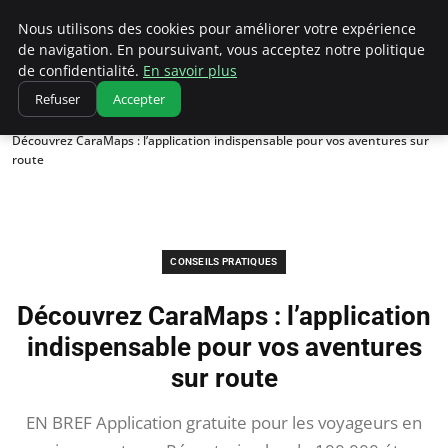
Correze Co
Nous utilisons des cookies pour améliorer votre expérience
de navigation. En poursuivant, vous acceptez notre politique
de confidentialité.
En savoir plus
Refuser
Accepter
Accueil
Conseils pratiques
Découvrez CaraMaps : l’application indispensable pour vos aventures sur
route
CONSEILS PRATIQUES
Découvrez CaraMaps : l’application
indispensable pour vos aventures
sur route
EN BREF Application gratuite pour les voyageurs en