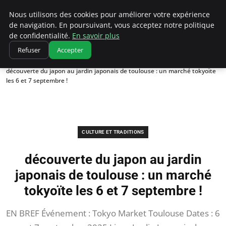
Correze Co
Nous utilisons des cookies pour améliorer votre expérience
de navigation. En poursuivant, vous acceptez notre politique
de confidentialité.
En savoir plus
Refuser
Accepter
Accueil
Culture et traditions
découverte du japon au jardin japonais de toulouse : un marché tokyoïte
les 6 et 7 septembre !
CULTURE ET TRADITIONS
découverte du japon au jardin
japonais de toulouse : un marché
tokyoïte les 6 et 7 septembre !
EN BREF Événement : Tokyo Market Toulouse Dates : 6