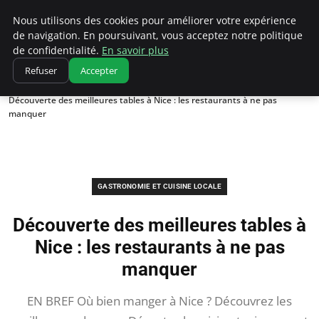
Correze Co
Nous utilisons des cookies pour améliorer votre expérience
de navigation. En poursuivant, vous acceptez notre politique
de confidentialité.
En savoir plus
Refuser
Accepter
Accueil
Gastronomie et cuisine locale
Découverte des meilleures tables à Nice : les restaurants à ne pas
manquer
GASTRONOMIE ET CUISINE LOCALE
Découverte des meilleures tables à
Nice : les restaurants à ne pas
manquer
EN BREF Où bien manger à Nice ? Découvrez les