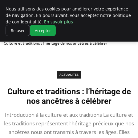
Correze Co
Nous utilisons des cookies pour améliorer votre expérience
de navigation. En poursuivant, vous acceptez notre politique
de confidentialité.
En savoir plus
Refuser
Accepter
Accueil
Actualités
Culture et traditions : l’héritage de nos ancêtres à célébrer
ACTUALITÉS
Culture et traditions : l’héritage de
nos ancêtres à célébrer
Introduction à la culture et aux traditions La culture et
les traditions représentent l’héritage précieux que nos
ancêtres nous ont transmis à travers les âges. Elles