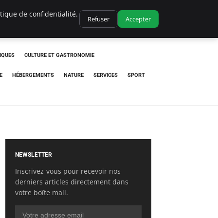
ique de confidentialité.
Refuser
Accepter
IQUES
CULTURE ET GASTRONOMIE
E
HÉBERGEMENTS
NATURE
SERVICES
SPORT
NEWSLETTER
Inscrivez-vous pour recevoir nos
derniers articles directement dans
votre boîte mail.