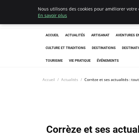
Nous utilisons des cookies pour améliorer votre 
Correze Co
En savoir plus
ACCUEIL
ACTUALITÉS
ARTISANAT
AVENTURES EN
CULTURE ET TRADITIONS
DESTINATIONS
DESTINAT
TOURISME
VIE PRATIQUE
ÉVÉNEMENTS
Accueil
Actualités
Corrèze et ses actualités : tout 
Corrèze et ses actuali