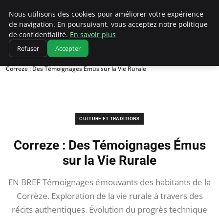
Correze Co
Nous utilisons des cookies pour améliorer votre expérience
de navigation. En poursuivant, vous acceptez notre politique
de confidentialité.
En savoir plus
Refuser
Accepter
Accueil
Culture et traditions
Correze : Des Témoignages Émus sur la Vie Rurale
CULTURE ET TRADITIONS
Correze : Des Témoignages Émus
sur la Vie Rurale
EN BREF Témoignages émouvants des habitants de la
Corrèze. Exploration de la vie rurale à travers des
récits authentiques. Évolution du progrès technique