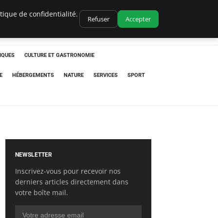
ique de confidentialité.
Refuser
Accepter
IQUES
CULTURE ET GASTRONOMIE
E
HÉBERGEMENTS
NATURE
SERVICES
SPORT
NEWSLETTER
Inscrivez-vous pour recevoir nos
derniers articles directement dans
votre boîte mail.