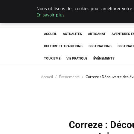
Nous utilisons des cookies pour améliorer votre 
Correze Co
En savoir plus
ACCUEIL
ACTUALITÉS
ARTISANAT
AVENTURES EN
CULTURE ET TRADITIONS
DESTINATIONS
DESTINAT
TOURISME
VIE PRATIQUE
ÉVÉNEMENTS
Accueil
Événements
Correze : Découverte des é
Correze : Déco