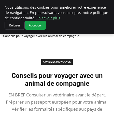
Correze Co
Nous utilisons des cookies pour améliorer votre expérience
de navigation. En poursuivant, vous acceptez notre politique
de confidentialité.
En savoir plus
Refuser
Accepter
Accueil
Conseils de voyage
Conseils pour voyager avec un animal de compagnie
CONSEILS DE VOYAGE
Conseils pour voyager avec un
animal de compagnie
EN BREF Consulter un vétérinaire avant le départ.
Préparer un passeport européen pour votre animal.
Vérifier les formalités spécifiques aux pays de