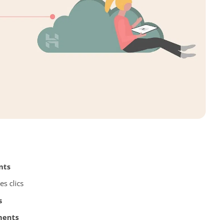
nts
s clics
s
ments