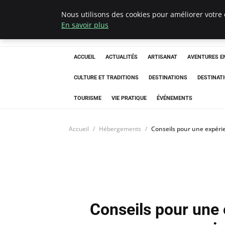
Nous utilisons des cookies pour améliorer votre 
Correze Co
En savoir plus
ACCUEIL
ACTUALITÉS
ARTISANAT
AVENTURES EN
CULTURE ET TRADITIONS
DESTINATIONS
DESTINAT
TOURISME
VIE PRATIQUE
ÉVÉNEMENTS
Accueil
Hébergements
Conseils pour une expéri
Conseils pour une