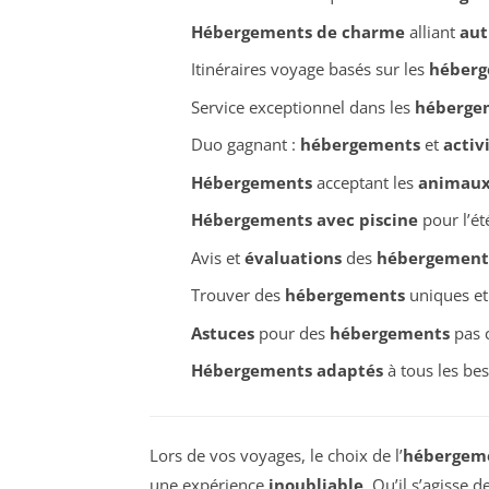
Hébergements de charme
alliant
aut
Itinéraires voyage basés sur les
héberg
Service exceptionnel dans les
héberge
Duo gagnant :
hébergements
et
activ
Hébergements
acceptant les
animau
Hébergements avec piscine
pour l’ét
Avis et
évaluations
des
hébergement
Trouver des
hébergements
uniques e
Astuces
pour des
hébergements
pas 
Hébergements adaptés
à tous les be
Lors de vos voyages, le choix de l’
hébergem
une expérience
inoubliable
. Qu’il s’agisse 