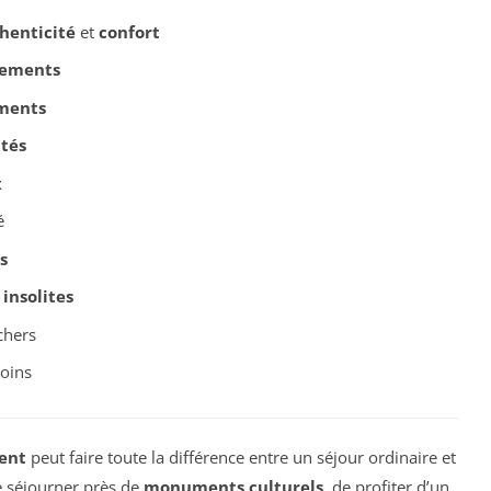
henticité
et
confort
ements
ments
ités
x
é
s
t
insolites
chers
soins
ent
peut faire toute la différence entre un séjour ordinaire et
de séjourner près de
monuments culturels
, de profiter d’un