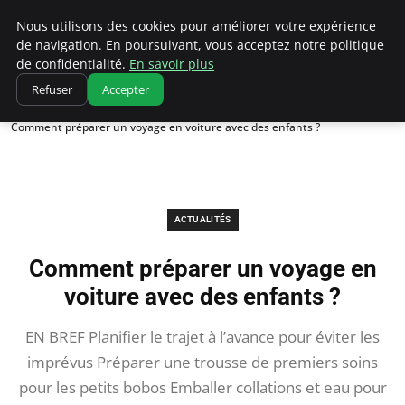
Correze Co
Nous utilisons des cookies pour améliorer votre expérience
de navigation. En poursuivant, vous acceptez notre politique
de confidentialité.
En savoir plus
Refuser
Accepter
Accueil
Actualités
Comment préparer un voyage en voiture avec des enfants ?
ACTUALITÉS
Comment préparer un voyage en
voiture avec des enfants ?
EN BREF Planifier le trajet à l’avance pour éviter les
imprévus Préparer une trousse de premiers soins
pour les petits bobos Emballer collations et eau pour