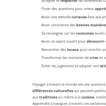
Accepter et
respecter
les différences cu
Poser des questions pour mieux
appré
Avoir une attitude
curieuse
face aux pr
Avoir conscience des
bonnes manière
Se renseigner sur les
coutumes
avant d
Avoir un esprit ouvert pour
découvrir
d
Rencontrer des
locaux
pour enrichir so
Transformer les moments de
crise
en o
Éviter les jugements et adopter une
att
Voyager à travers le monde est une aventure c
différences culturelles
qui peuvent parfois 
aux
traditions
ou même à la
cuisine
, const
Apprendre à naviguer à travers ces variation