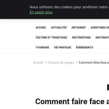
Nous utilisons des cookies pour améliorer votre 
Correze Co
En savoir plus
ACCUEIL
ACTUALITÉS
ARTISANAT
AVENTURES EN
CULTURE ET TRADITIONS
DESTINATIONS
DESTINAT
TOURISME
VIE PRATIQUE
ÉVÉNEMENTS
Accueil
Conseils de voyage
Comment faire face au
Comment faire face a