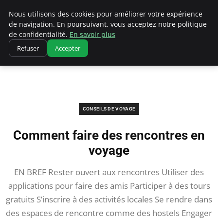
Correze Co
Nous utilisons des cookies pour améliorer votre expérience
de navigation. En poursuivant, vous acceptez notre politique
de confidentialité.
En savoir plus
Refuser
Accepter
Accueil
Conseils de voyage
Comment faire des rencontres en voyage
CONSEILS DE VOYAGE
Comment faire des rencontres en
voyage
EN BREF Rester ouvert aux rencontres Utiliser des
applications pour faire des amis Participer à des tours
gratuits S’inscrire à des activités locales Se rendre dans
des espaces de rencontre comme des hostels Engager