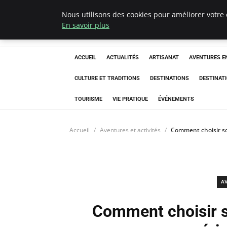
Nous utilisons des cookies pour améliorer votre 
Correze Co
En savoir plus
ACCUEIL
ACTUALITÉS
ARTISANAT
AVENTURES EN
CULTURE ET TRADITIONS
DESTINATIONS
DESTINAT
TOURISME
VIE PRATIQUE
ÉVÉNEMENTS
Accueil
Aventures et activités
Comment choisir s
A
Comment choisir 