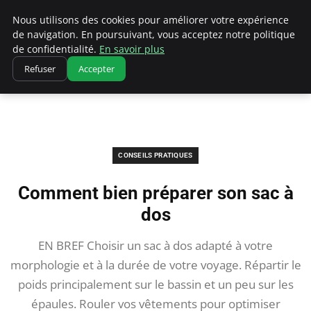
Correze Co
Nous utilisons des cookies pour améliorer votre expérience
de navigation. En poursuivant, vous acceptez notre politique
de confidentialité.
En savoir plus
Refuser
Accepter
Accueil
Conseils pratiques
Comment bien préparer son sac à dos
CONSEILS PRATIQUES
Comment bien préparer son sac à
dos
EN BREF Choisir un sac à dos adapté à votre
morphologie et à la durée de votre voyage. Répartir le
poids principalement sur le bassin et un peu sur les
épaules. Rouler vos vêtements pour optimiser