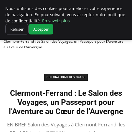
Correze Co
Nous utilisons des cookies pour améliorer votre expérience
de navigation. En poursuivant, vous acceptez notre politique
de confidentialité.
En savoir plus
Refuser
Accepter
Accueil
Destinations de voyage
Clermont-Ferrand : Le Salon des Voyages, un Passeport pour l’Aventure
au Cœur de l’Auvergne
DESTINATIONS DE VOYAGE
Clermont-Ferrand : Le Salon des
Voyages, un Passeport pour
l’Aventure au Cœur de l’Auvergne
EN BREF Salon des Voyages à Clermont-Ferrand, les