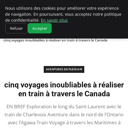
Correze Co
Nous utilisons des cookies pour améliorer votre expérience
de navigation. En poursuivant, vous acceptez notre politique
de confidentialité.
En savoir plus
Refuser
Accepter
Accueil
Aventures en plein air
cinq voyages inoubliables à réaliser en train à travers le Canada
AVENTURES EN PLEIN AIR
cinq voyages inoubliables à réaliser
en train à travers le Canada
EN BREF Exploration le long du Saint-Laurent avec le
train de Charlevoix Aventure dans le nord de l’Ontario
avec l’Agawa Train Voyage à travers les Maritimes à