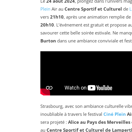
Le
24 août 2024
, plongez dans l’univers mag
Plein
Air au
Centre Sportif et Culturel
de
L
vers
21h10
, après une animation remplie de
20h10
. L’événement est gratuit et propose au
savourer cette belle soirée estivale. Ne manq
Burton
dans une ambiance conviviale et fest
Strasbourg, avec son ambiance culturelle vib
inoubliable à travers le festival
Ciné Plein
Ai
sera projeté :
Alice au Pays des Merveilles
au
Centre Sportif et Culturel de Lamper