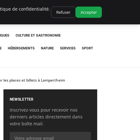
ique de confidentialité.
Refuser
Accepter
IQUES
CULTURE ET GASTRONOMIE
E
HÉBERGEMENTS
NATURE
SERVICES
SPORT
r les places et billets à Lampertheim
NEWSLETTER
Inscrivez-vous pour recevoir nos
derniers articles directement dans
votre boîte mail.