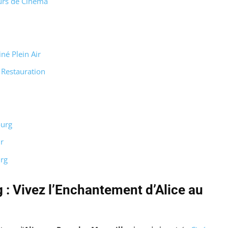
eurs de Cinéma
né Plein Air
 Restauration
ourg
r
urg
g : Vivez l’Enchantement d’Alice au