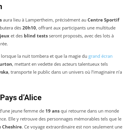
n
s
aura lieu à Lampertheim, précisément au
Centre Sportif
ébutera dès
20h10
, offrant aux participants une multitude
jeux
et des
blind tests
seront proposés, avec des lots à
irée.
, lorsque la nuit tombera et que la magie du
grand écran
urton
, mettant en vedette des acteurs talentueux tels
wska
, transporte le public dans un univers où l’imaginaire n’a
Pays d’Alice
e d’une jeune femme de
19 ans
qui retourne dans un monde
nce. Elle y retrouve des personnages mémorables tels que le
u Cheshire
. Ce voyage extraordinaire est non seulement une