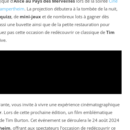
ique d’
Alice au Pays des Merveilles
lors de la soirée
Ciné
ampertheim
. La projection débutera à la tombée de la nuit,
quizz
, de
mini-jeux
et de nombreux lots à gagner dès
ssi une buvette ainsi que de la petite restauration pour
uez pas cette occasion de redécouvrir ce classique de
Tim
ive.
rante, vous invite à vivre une expérience cinématographique
r
. Lors de cette prochaine édition, un film emblématique
de Tim Burton. Cet événement se déroulera le 24 août 2024
theim
, offrant aux spectateurs l’occasion de redécouvrir ce