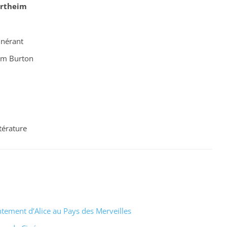
rtheim
tinérant
Tim Burton
ttérature
antement d’Alice au Pays des Merveilles