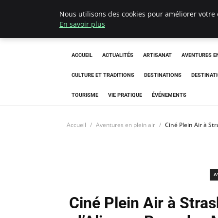
Nous utilisons des cookies pour améliorer votre 
Correze Co
En savoir plus
ACCUEIL
ACTUALITÉS
ARTISANAT
AVENTURES EN
CULTURE ET TRADITIONS
DESTINATIONS
DESTINAT
TOURISME
VIE PRATIQUE
ÉVÉNEMENTS
Accueil
Aventures en plein air
Ciné Plein Air à St
A
Ciné Plein Air à Stra