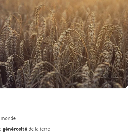
e monde
la
générosité
de la terre