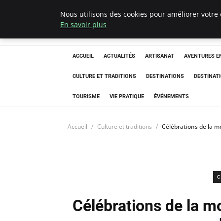
Nous utilisons des cookies pour améliorer votre 
Correze Co
En savoir plus
ACCUEIL
ACTUALITÉS
ARTISANAT
AVENTURES EN
CULTURE ET TRADITIONS
DESTINATIONS
DESTINAT
TOURISME
VIE PRATIQUE
ÉVÉNEMENTS
Accueil
Culture et traditions
Célébrations de la mo
C
Célébrations de la mo