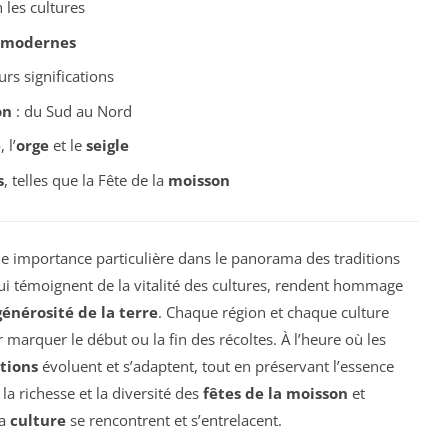
 les cultures
s modernes
urs significations
on
: du Sud au Nord
é
, l’
orge
et le
seigle
s
, telles que la Fête de la
moisson
e importance particulière dans le panorama des traditions
 qui témoignent de la vitalité des cultures, rendent hommage
générosité de la terre
. Chaque région et chaque culture
marquer le début ou la fin des récoltes. À l’heure où les
tions
évoluent et s’adaptent, tout en préservant l’essence
la richesse et la diversité des
fêtes de la moisson
et
la
culture
se rencontrent et s’entrelacent.