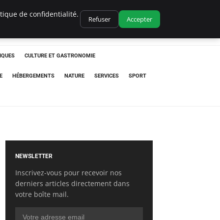
ique de confidentialité.
Refuser
Accepter
IQUES
CULTURE ET GASTRONOMIE
E
HÉBERGEMENTS
NATURE
SERVICES
SPORT
NEWSLETTER
Inscrivez-vous pour recevoir nos
derniers articles directement dans
votre boîte mail.