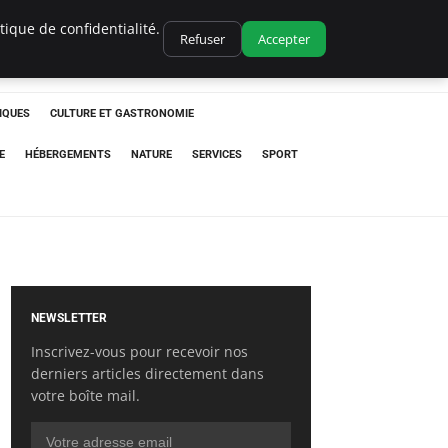
ique de confidentialité.
Refuser
Accepter
IQUES
CULTURE ET GASTRONOMIE
E
HÉBERGEMENTS
NATURE
SERVICES
SPORT
NEWSLETTER
Inscrivez-vous pour recevoir nos
derniers articles directement dans
votre boîte mail.