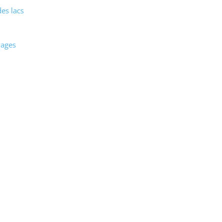
es lacs
vages