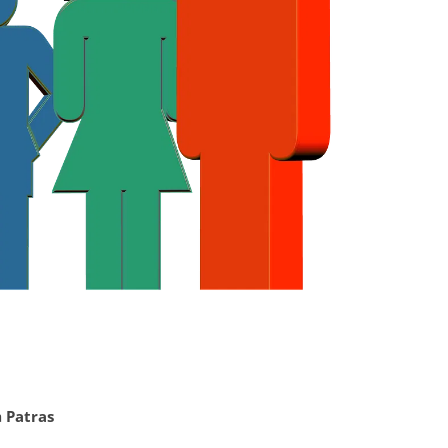
à
Patras