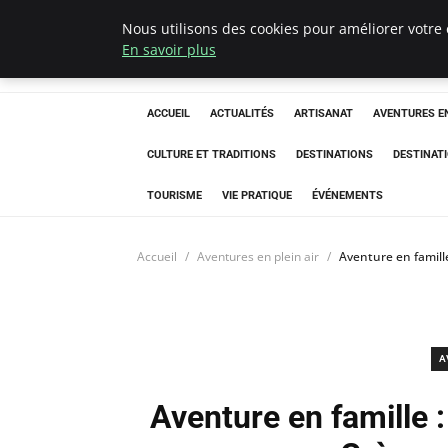
Nous utilisons des cookies pour améliorer votre 
Correze Co
En savoir plus
ACCUEIL
ACTUALITÉS
ARTISANAT
AVENTURES EN
CULTURE ET TRADITIONS
DESTINATIONS
DESTINAT
TOURISME
VIE PRATIQUE
ÉVÉNEMENTS
Accueil
Aventures en plein air
Aventure en famille
A
Aventure en famille :