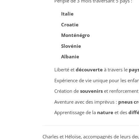
Périple de 3 mois traversant 5 pays :
Italie
Croatie
Monténégro
Slovénie
Albanie
Liberté et
découverte
à travers le
pay
Expérience de vie unique pour les enfan
Création de
souvenirs
et renforcement 
Aventure avec des imprévus :
pneus cr
Apprentissage de la
nature
et des
diff
Charles et Héloïse, accompagnés de leurs deux