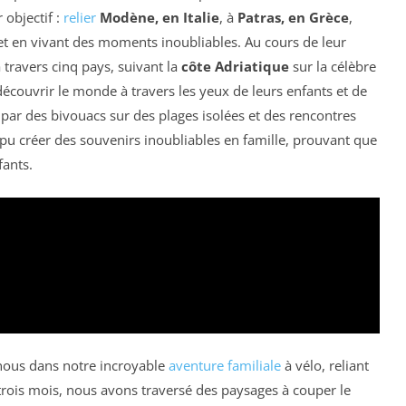
r objectif :
relier
Modène, en Italie
, à
Patras, en Grèce
,
et en vivant des moments inoubliables. Au cours de leur
 travers cinq pays, suivant la
côte Adriatique
sur la célèbre
découvrir le monde à travers les yeux de leurs enfants et de
ar des bivouacs sur des plages isolées et des rencontres
t pu créer des souvenirs inoubliables en famille, prouvant que
fants.
nous dans notre incroyable
aventure familiale
à vélo, reliant
trois mois, nous avons traversé des paysages à couper le