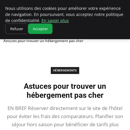
Correze Co
Nous utilisons des cookies pour améliorer votre expérience
de navigation. En poursuivant, vous acceptez notre politique
de confidentialité.
En savoir plus
Refuser
Accepter
Accueil
Hébergements
Astuces pour trouver un hébergement pas cher
HÉBERGEMENTS
Astuces pour trouver un
hébergement pas cher
EN BREF Réserver directement sur le site de l’hôtel
pour éviter les frais des comparateurs. Planifier son
séjour hors saison pour bénéficier de tarifs plus