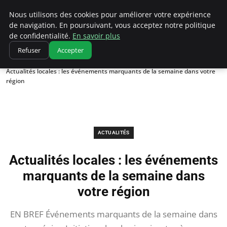
Correze Co
Nous utilisons des cookies pour améliorer votre expérience
de navigation. En poursuivant, vous acceptez notre politique
de confidentialité.
En savoir plus
Refuser
Accepter
Accueil
Actualités
Actualités locales : les événements marquants de la semaine dans votre
région
ACTUALITÉS
Actualités locales : les événements
marquants de la semaine dans
votre région
EN BREF Événements marquants de la semaine dans