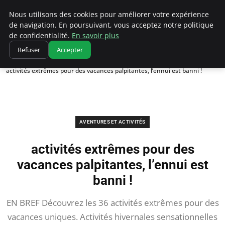
Correze Co
Nous utilisons des cookies pour améliorer votre expérience
de navigation. En poursuivant, vous acceptez notre politique
de confidentialité.
En savoir plus
Refuser
Accepter
Accueil
Aventures et activités
activités extrêmes pour des vacances palpitantes, l’ennui est banni !
AVENTURES ET ACTIVITÉS
activités extrêmes pour des
vacances palpitantes, l’ennui est
banni !
EN BREF Découvrez les 36 activités extrêmes pour des
vacances uniques. Activités hivernales sensationnelles