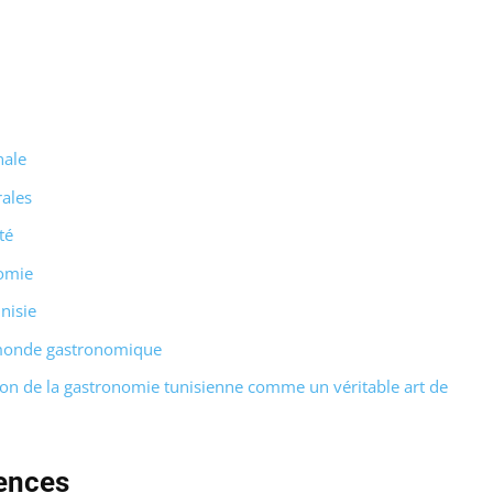
nale
ales
té
nomie
nisie
 monde gastronomique
on de la gastronomie tunisienne comme un véritable art de
uences