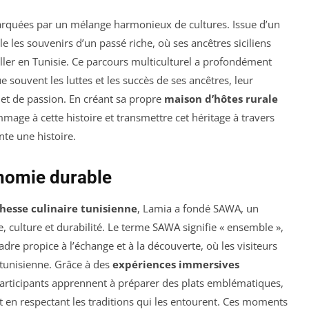
marquées par un mélange harmonieux de cultures. Issue d’un
lle les souvenirs d’un passé riche, où ses ancêtres siciliens
aller en Tunisie. Ce parcours multiculturel a profondément
e souvent les luttes et les succès de ses ancêtres, leur
 et de passion. En créant sa propre
maison d’hôtes rurale
mage à cette histoire et transmettre cet héritage à travers
te une histoire.
onomie durable
chesse culinaire tunisienne
, Lamia a fondé SAWA, un
, culture et durabilité. Le terme SAWA signifie « ensemble »,
adre propice à l’échange et à la découverte, où les visiteurs
 tunisienne. Grâce à des
expériences immersives
 participants apprennent à préparer des plats emblématiques,
out en respectant les traditions qui les entourent. Ces moments