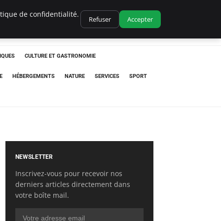
ique de confidentialité.
Refuser
Accepter
IQUES
CULTURE ET GASTRONOMIE
E
HÉBERGEMENTS
NATURE
SERVICES
SPORT
NEWSLETTER
Inscrivez-vous pour recevoir nos
derniers articles directement dans
votre boîte mail.