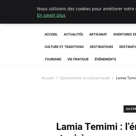
Nous utilisons des cookies pour améliorer votre 
Correze Co
En savoir plus
ACCUEIL
ACTUALITÉS
ARTISANAT
AVENTURES EN
CULTURE ET TRADITIONS
DESTINATIONS
DESTINAT
TOURISME
VIE PRATIQUE
ÉVÉNEMENTS
Accueil
Gastronomie et cuisine locale
Lamia Temim
GASTR
Lamia Temimi : l’é