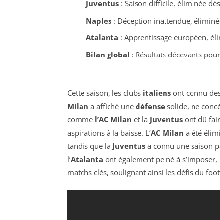
Juventus
: Saison difficile, éliminée d
Naples
: Déception inattendue, éliminé
Atalanta
: Apprentissage européen, éli
Bilan global
: Résultats décevants pour l
Cette saison, les clubs
italiens
ont connu des 
Milan
a affiché une
défense
solide, ne conc
comme
l’AC Milan
et la
Juventus
ont dû fai
aspirations à la baisse. L’
AC Milan
a été élim
tandis que la
Juventus
a connu une saison pa
l’
Atalanta
ont également peiné à s’imposer,
matchs clés, soulignant ainsi les défis du foo