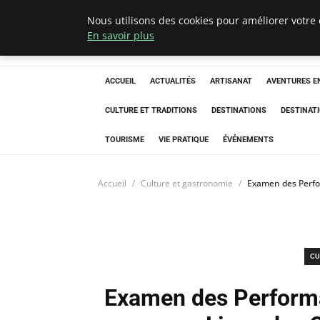
Nous utilisons des cookies pour améliorer votre 
Correze Co
En savoir plus
ACCUEIL
ACTUALITÉS
ARTISANAT
AVENTURES EN
CULTURE ET TRADITIONS
DESTINATIONS
DESTINAT
TOURISME
VIE PRATIQUE
ÉVÉNEMENTS
Accueil
Culture et gastronomie
Examen des Perfo
CU
Examen des Performa