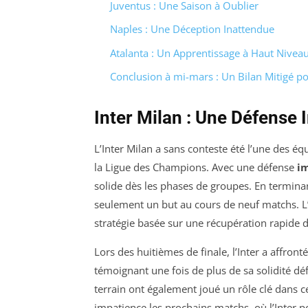
Juventus : Une Saison à Oublier
Naples : Une Déception Inattendue
Atalanta : Un Apprentissage à Haut Nivea
Conclusion à mi-mars : Un Bilan Mitigé pou
Inter Milan : Une Défense 
L’Inter Milan a sans conteste été l’une des éq
la Ligue des Champions. Avec une défense
i
solide dès les phases de groupes. En terminan
seulement un but au cours de neuf matchs. L’
stratégie basée sur une récupération rapide d
Lors des huitièmes de finale, l’Inter a affron
témoignant une fois de plus de sa solidité déf
terrain ont également joué un rôle clé dans 
impatience les prochains matchs, où l’Inter 