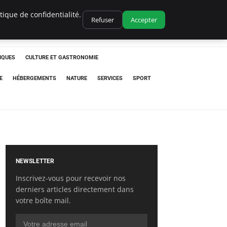
ique de confidentialité.
Refuser
Accepter
IQUES
CULTURE ET GASTRONOMIE
E
HÉBERGEMENTS
NATURE
SERVICES
SPORT
NEWSLETTER
Inscrivez-vous pour recevoir nos
derniers articles directement dans
votre boîte mail.