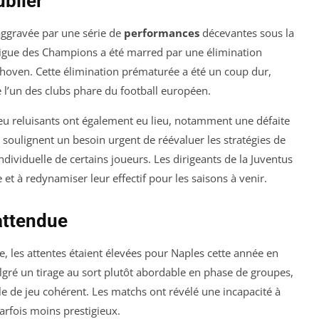
ublier
aggravée par une série de
performances
décevantes sous la
Ligue des Champions a été marred par une élimination
hoven. Cette élimination prématurée a été un coup dur,
e l’un des clubs phare du football européen.
peu reluisants ont également eu lieu, notamment une défaite
s soulignent un besoin urgent de réévaluer les stratégies de
dividuelle de certains joueurs. Les dirigeants de la Juventus
e et à redynamiser leur effectif pour les saisons à venir.
attendue
 les attentes étaient élevées pour Naples cette année en
é un tirage au sort plutôt abordable en phase de groupes,
le de jeu cohérent. Les matchs ont révélé une incapacité à
arfois moins prestigieux.