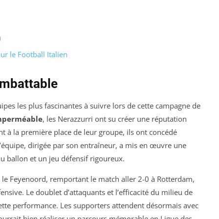
u
r le Football Italien
Imbattable
uipes les plus fascinantes à suivre lors de cette campagne de
mperméable
, les Nerazzurri ont su créer une réputation
t à la première place de leur groupe, ils ont concédé
équipe, dirigée par son entraîneur, a mis en œuvre une
u ballon et un jeu défensif rigoureux.
té le Feyenoord, remportant le match aller 2-0 à Rotterdam,
ensive. Le doublet d’attaquants et l’efficacité du milieu de
cette performance. Les supporters attendent désormais avec
pourrait bien réaliser un parcours mémorable en Ligue des