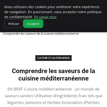
Correze Co
Nous utilisons des cookies pour améliorer votre expérience
de navigation. En poursuivant, vous acceptez notre politique
de confidentialité.
En savoir plus
Refuser
Accepter
Accueil
Culture et gastronomie
Comprendre les saveurs de la cuisine méditerranéenne
CULTURE ET GASTRONOMIE
Comprendre les saveurs de la
cuisine méditerranéenne
EN BREF Cuisine méditerranéenne : un monde de
saveurs variées Utilisation d’ingrédients frais tels que
légumes, poissons et herbes Association d’herbes