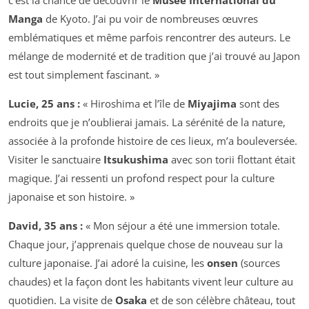
c’est la chance de découvrir le
Musée International du
Manga
de Kyoto. J’ai pu voir de nombreuses œuvres
emblématiques et même parfois rencontrer des auteurs. Le
mélange de modernité et de tradition que j’ai trouvé au Japon
est tout simplement fascinant. »
Lucie, 25 ans :
« Hiroshima et l’île de
Miyajima
sont des
endroits que je n’oublierai jamais. La sérénité de la nature,
associée à la profonde histoire de ces lieux, m’a bouleversée.
Visiter le sanctuaire
Itsukushima
avec son torii flottant était
magique. J’ai ressenti un profond respect pour la culture
japonaise et son histoire. »
David, 35 ans :
« Mon séjour a été une immersion totale.
Chaque jour, j’apprenais quelque chose de nouveau sur la
culture japonaise. J’ai adoré la cuisine, les
onsen
(sources
chaudes) et la façon dont les habitants vivent leur culture au
quotidien. La visite de
Osaka
et de son célèbre château, tout