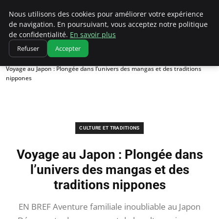
Correze Co
Nous utilisons des cookies pour améliorer votre expérience
de navigation. En poursuivant, vous acceptez notre politique
de confidentialité.
En savoir plus
Refuser
Accepter
Accueil
Culture et traditions
Voyage au Japon : Plongée dans l’univers des mangas et des traditions
nippones
CULTURE ET TRADITIONS
Voyage au Japon : Plongée dans
l’univers des mangas et des
traditions nippones
EN BREF Aventure familiale inoubliable au Japon