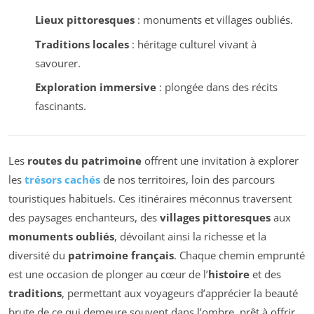
Lieux pittoresques
: monuments et villages oubliés.
Traditions locales
: héritage culturel vivant à
savourer.
Exploration immersive
: plongée dans des récits
fascinants.
Les
routes du patrimoine
offrent une invitation à explorer
les
trésors cachés
de nos territoires, loin des parcours
touristiques habituels. Ces itinéraires méconnus traversent
des paysages enchanteurs, des
villages pittoresques
aux
monuments oubliés
, dévoilant ainsi la richesse et la
diversité du
patrimoine français
. Chaque chemin emprunté
est une occasion de plonger au cœur de l’
histoire
et des
traditions
, permettant aux voyageurs d’apprécier la beauté
brute de ce qui demeure souvent dans l’ombre, prêt à offrir