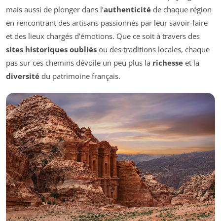
mais aussi de plonger dans l’
authenticité
de chaque région
en rencontrant des artisans passionnés par leur savoir-faire
et des lieux chargés d’émotions. Que ce soit à travers des
sites historiques oubliés
ou des traditions locales, chaque
pas sur ces chemins dévoile un peu plus la
richesse
et la
diversité
du patrimoine français.