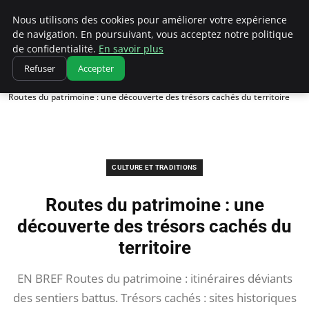
Correze Co
Nous utilisons des cookies pour améliorer votre expérience
de navigation. En poursuivant, vous acceptez notre politique
de confidentialité.
En savoir plus
Refuser
Accepter
Accueil
Culture et traditions
Routes du patrimoine : une découverte des trésors cachés du territoire
CULTURE ET TRADITIONS
Routes du patrimoine : une
découverte des trésors cachés du
territoire
EN BREF Routes du patrimoine : itinéraires déviants
des sentiers battus. Trésors cachés : sites historiques