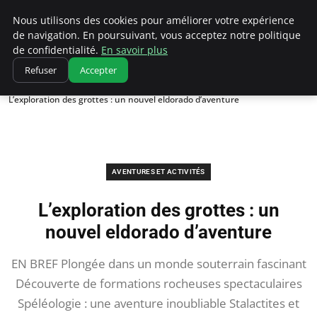
Correze Co
Nous utilisons des cookies pour améliorer votre expérience
de navigation. En poursuivant, vous acceptez notre politique
de confidentialité.
En savoir plus
Refuser
Accepter
Accueil
Aventures et activités
L’exploration des grottes : un nouvel eldorado d’aventure
AVENTURES ET ACTIVITÉS
L’exploration des grottes : un
nouvel eldorado d’aventure
EN BREF Plongée dans un monde souterrain fascinant
Découverte de formations rocheuses spectaculaires
Spéléologie : une aventure inoubliable Stalactites et