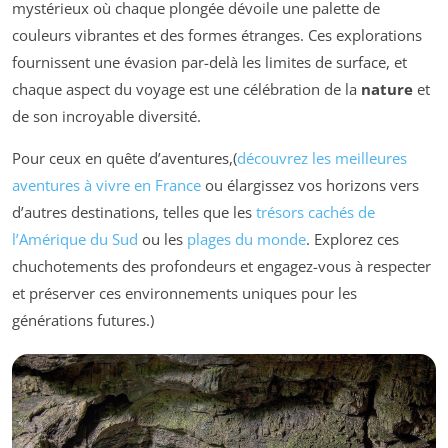
mystérieux où chaque plongée dévoile une palette de
couleurs vibrantes et des formes étranges. Ces explorations
fournissent une évasion par-delà les limites de surface, et
chaque aspect du voyage est une célébration de la
nature
et
de son incroyable diversité.
Pour ceux en quête d’aventures,(
découvrez les meilleures
aventures à vivre en France
ou élargissez vos horizons vers
d’autres destinations, telles que les
trésors cachés de
l’Amérique du Sud
ou les
plages du monde
. Explorez ces
chuchotements des profondeurs et engagez-vous à respecter
et préserver ces environnements uniques pour les
générations futures.)