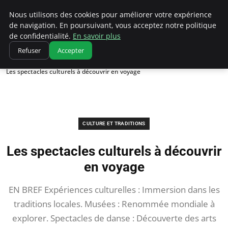
Correze Co
Nous utilisons des cookies pour améliorer votre expérience
de navigation. En poursuivant, vous acceptez notre politique
de confidentialité.
En savoir plus
Refuser
Accepter
Accueil
Culture et traditions
Les spectacles culturels à découvrir en voyage
CULTURE ET TRADITIONS
Les spectacles culturels à découvrir
en voyage
EN BREF Expériences culturelles : Immersion dans les
traditions locales. Musées : Renommée mondiale à
explorer. Spectacles de danse : Découverte des arts