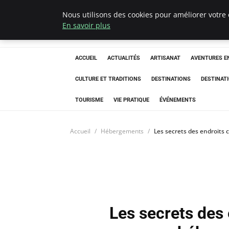
Nous utilisons des cookies pour améliorer votre 
Correze Co
En savoir plus
ACCUEIL
ACTUALITÉS
ARTISANAT
AVENTURES EN
CULTURE ET TRADITIONS
DESTINATIONS
DESTINAT
TOURISME
VIE PRATIQUE
ÉVÉNEMENTS
Accueil
Hébergements
Les secrets des endroits
Les secrets des