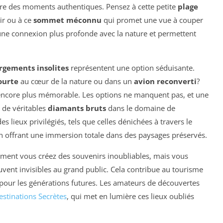
vre des moments authentiques. Pensez à cette petite
plage
ir ou à ce
sommet méconnu
qui promet une vue à couper
t une connexion plus profonde avec la nature et permettent
rgements insolites
représentent une option séduisante.
ourte
au cœur de la nature ou dans un
avion reconverti
?
r encore plus mémorable. Les options ne manquent pas, et une
 de véritables
diamants bruts
dans le domaine de
s lieux privilégiés, tels que celles dénichées à travers le
en offrant une immersion totale dans des paysages préservés.
ement vous créez des souvenirs inoubliables, mais vous
uvent invisibles au grand public. Cela contribue au tourisme
pour les générations futures. Les amateurs de découvertes
estinations Secrètes
, qui met en lumière ces lieux oubliés