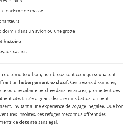
tes et plus
du tourisme de masse
chanteurs
 : dormir dans un avion ou une grotte
et
histoire
oyaux cachés
in du tumulte urbain, nombreux sont ceux qui souhaitent
ffrant un
hébergement exclusif
. Ces trésors dissimulés,
serte ou une cabane perchée dans les arbres, promettent des
uthenticité. En s’éloignant des chemins battus, on peut
isent, invitant à une expérience de voyage inégalée. Que l’on
’aventures insolites, ces refuges méconnus offrent des
oments de
détente
sans égal.