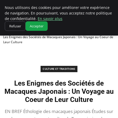
Correze Co
Nous utilisons des cookies pour améliorer votre expérience
de navigation. En poursuivant, vous acceptez notre politique
de confidentialité.
En savoir plus
Refuser
Accepter
Accueil
Culture et traditions
Les Enigmes des Sociétés de Macaques Japonais : Un Voyage au Coeur de
Leur Culture
CULTURE ET TRADITIONS
Les Enigmes des Sociétés de
Macaques Japonais : Un Voyage au
Coeur de Leur Culture
EN BREF Éthologie des macaques japonais Études sur