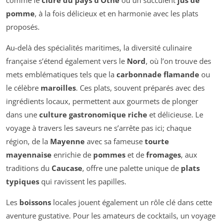
comme le
cidre du pays d’Othe
ou un succulent
jus de
pomme
, à la fois délicieux et en harmonie avec les plats
proposés.
Au-delà des spécialités maritimes, la diversité culinaire
française s’étend également vers le
Nord
, où l’on trouve des
mets emblématiques tels que la
carbonnade flamande
ou
le célèbre
maroilles
. Ces plats, souvent préparés avec des
ingrédients locaux, permettent aux gourmets de plonger
dans une
culture gastronomique riche
et délicieuse. Le
voyage à travers les saveurs ne s’arrête pas ici; chaque
région, de la
Mayenne
avec sa fameuse
tourte
mayennaise
enrichie de
pommes
et de
fromages
, aux
traditions du
Caucase
, offre une palette unique de
plats
typiques
qui ravissent les papilles.
Les
boissons
locales jouent également un rôle clé dans cette
aventure gustative. Pour les amateurs de cocktails, un voyage