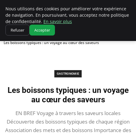
Correze Co
Nous utilisons des cookies pour améliorer votre expérience
de navigation. En poursuivant, vous acceptez notre politique
de confidentialité.
En savoir plus
Refuser
Accepter
Accueil
Gastronomie
Les boissons typiques : un voyage au cœur des saveurs
GASTRONOMIE
Les boissons typiques : un voyage
au cœur des saveurs
EN BREF Voyage à travers les saveurs locales
Découverte des boissons typiques de chaque région
Association des mets et des boissons Importance des