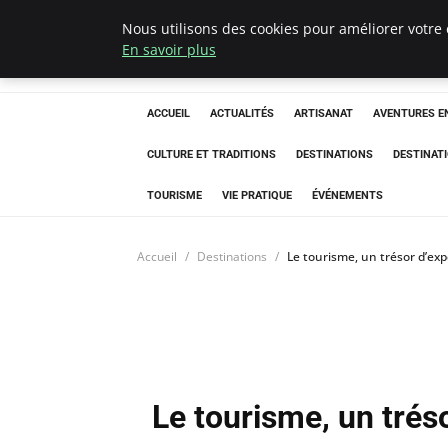
Nous utilisons des cookies pour améliorer votre 
Correze Co
En savoir plus
ACCUEIL
ACTUALITÉS
ARTISANAT
AVENTURES EN
CULTURE ET TRADITIONS
DESTINATIONS
DESTINAT
TOURISME
VIE PRATIQUE
ÉVÉNEMENTS
Accueil
Destinations
Le tourisme, un trésor d’exp
Le tourisme, un trés