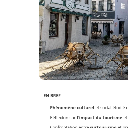
EN BREF
Phénomène culturel
et social étudié 
Réflexion sur
l’impact du tourisme
et
Confrontation entre
surtourisme
et pré