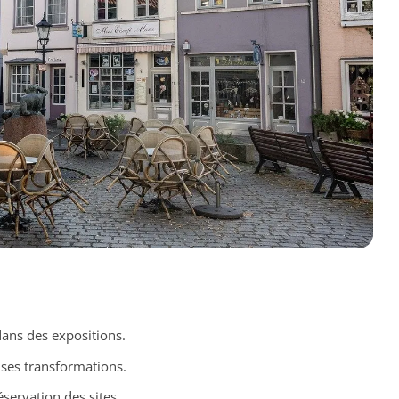
dans des expositions.
 ses transformations.
servation des sites.