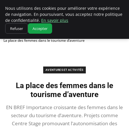
Correze Co
Nous utilisons des cookies pour améliorer votre expérience
de navigation. En poursuivant, vous acceptez notre politique
de confidentialité.
En savoir plus
Refuser
Accepter
Accueil
Aventures et activités
La place des femmes dans le tourisme d’aventure
AVENTURES ET ACTIVITÉS
La place des femmes dans le
tourisme d’aventure
EN BREF Importance croissante des femmes dans le
secteur du tourisme d’aventure. Projets comme
Centre Stage promouvant l’autonomisation des