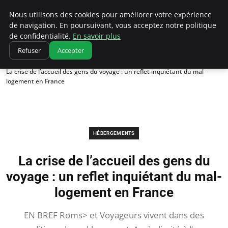
Correze Co
Nous utilisons des cookies pour améliorer votre expérience
de navigation. En poursuivant, vous acceptez notre politique
de confidentialité.
En savoir plus
Refuser
Accepter
Accueil
Hébergements
La crise de l’accueil des gens du voyage : un reflet inquiétant du mal-
logement en France
HÉBERGEMENTS
La crise de l’accueil des gens du
voyage : un reflet inquiétant du mal-
logement en France
EN BREF Roms> et Voyageurs vivent dans des