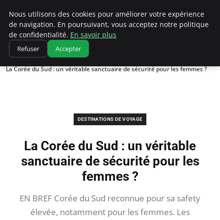
Correze Co
Nous utilisons des cookies pour améliorer votre expérience
de navigation. En poursuivant, vous acceptez notre politique
de confidentialité.
En savoir plus
Refuser
Accepter
Accueil
Destinations de voyage
La Corée du Sud : un véritable sanctuaire de sécurité pour les femmes ?
DESTINATIONS DE VOYAGE
La Corée du Sud : un véritable
sanctuaire de sécurité pour les
femmes ?
EN BREF Corée du Sud reconnue pour sa safety
élevée, notamment pour les femmes. Les