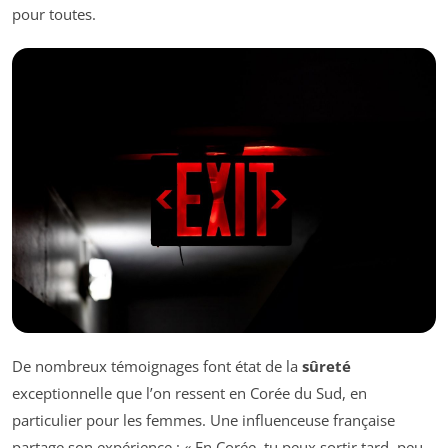
pour toutes.
De nombreux témoignages font état de la
sûreté
exceptionnelle que l’on ressent en Corée du Sud, en
particulier pour les femmes. Une influenceuse française
partage son expérience : «
En Corée, tu peux sortir tard, peu