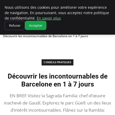
Correze Co
Nous utilisons des cookies pour améliorer votre expérience
de navigation. En poursuivant, vous acceptez notre politique
de confidentialité.
En savoir plus
Refuser
Accepter
Accueil
Conseils pratiques
Découvrir les incontournables de Barcelone en 1 à 7 jours
CONSEILS PRATIQUES
Découvrir les incontournables de
Barcelone en 1 à 7 jours
EN BREF Visitez la Sagrada Familia: chef-d’œuvre
inachevé de Gaudí. Explorez le parc Güell: un des lieux
d’intérêt incontournables. Flânez sur la Rambla: