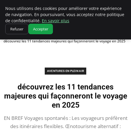
Correze Co
Nous utilisons des cookies pour améliorer votre expérience
de navigation. En poursuivant, vous acceptez notre politique
de confidentialité.
En savoir plus
Refuser
Accepter
Accueil
Aventures en plein air
découvrez les 11 tendances majeures qui façonneront le voyage en 2025
AVENTURES EN PLEIN AIR
découvrez les 11 tendances
majeures qui façonneront le voyage
en 2025
EN BREF Voyages spontanés : Les voyageurs préfèrent
des itinéraires flexibles. Œnotourisme alternatif :