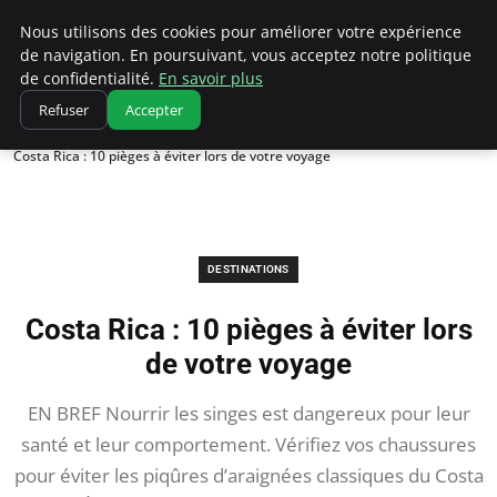
Correze Co
Nous utilisons des cookies pour améliorer votre expérience
de navigation. En poursuivant, vous acceptez notre politique
de confidentialité.
En savoir plus
Refuser
Accepter
Accueil
Destinations
Costa Rica : 10 pièges à éviter lors de votre voyage
DESTINATIONS
Costa Rica : 10 pièges à éviter lors
de votre voyage
EN BREF Nourrir les singes est dangereux pour leur
santé et leur comportement. Vérifiez vos chaussures
pour éviter les piqûres d’araignées classiques du Costa